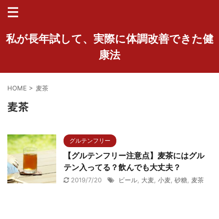
私が長年試して、実際に体調改善できた健
康法
HOME
>
麦茶
麦茶
グルテンフリー
【グルテンフリー注意点】麦茶にはグル
テン入ってる？飲んでも大丈夫？
2019/7/20
ビール
,
大麦
,
小麦
,
砂糖
,
麦茶