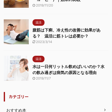
2019/11/20
温活
腹筋は下痢、冷え性の改善に効果があ
る？ 温活に筋トレは必要か？
2023/3/14
温活
水は一日何リットル飲めばいいのか？水
の飲み過ぎは病気の原因となる理由
2019/11/7
カテゴリー
おすすめ本