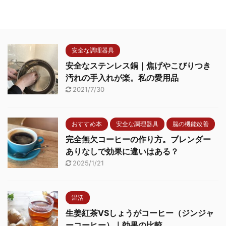
安全な調理器具
安全なステンレス鍋｜焦げやこびりつき
汚れの手入れが楽。私の愛用品
2021/7/30
おすすめ本
安全な調理器具
脳の機能改善
完全無欠コーヒーの作り方。ブレンダー
ありなしで効果に違いはある？
2025/1/21
温活
生姜紅茶VSしょうがコーヒー（ジンジャ
ーコーヒー）｜効果の比較