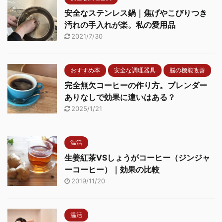
安全なステンレス鍋｜焦げやこびりつき
汚れの手入れが楽。私の愛用品
2021/7/30
おすすめ本
安全な調理器具
脳の機能改善
完全無欠コーヒーの作り方。ブレンダー
ありなしで効果に違いはある？
2025/1/21
温活
生姜紅茶VSしょうがコーヒー（ジンジャ
ーコーヒー）｜効果の比較
2019/11/20
温活